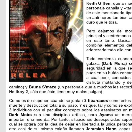
Keith Giffen
, que a mu
personaje canalla y «ta
de este mencionado tip
un anti-héroe también c
duro que le tosa.
Pero dejemos de mom
principal y centrémonos
en este tomo. Básica
combina elementos de
aderezado todo ello con
Todo comienza cuando
galaxia
(Dark Moira
) c
seguridad en la que se 
pues en su huída contar
a cual peor, conocido
disfruta mutilando y 
camino) y
Brune S’maze
(un personaje que a muchos les recorda
Hellboy 2
, sólo que éste tiene muy malas pulgas).
Como es de suponer, cuando se juntan
3 tiparracos
como estos 
muerte y destrucción total a su paso. Y es que, tal y como se expli
3 individuos con el peculiar concepto sobre los asesinatos en 
Dark Moira
son una disciplina artítica, para
Ayoma
un mero 
importan una mierda. Por tanto, situaciones desesperadas sup
cual se optará por la idea de dejar en libertad a la única pers
otro casi de su misma calaña llamado
Jeramiah Harm,
capaz 