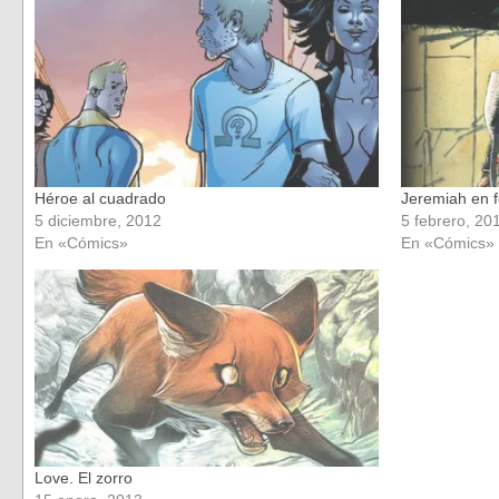
una
una
ventana
ventana
nueva)
nueva)
Héroe al cuadrado
Jeremiah en 
5 diciembre, 2012
5 febrero, 20
En «Cómics»
En «Cómics»
Love. El zorro