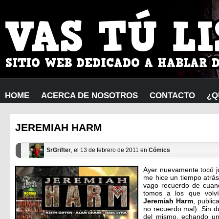
HOME
ACERCA DE NOSOTROS
CONTACTO
¿Q
JEREMIAH HARM
SrGrifter
, el 13 de febrero de 2011 en
Cómics
Ayer nuevamente tocó jo
me hice un tiempo atrá
vago recuerdo de cuand
tomos a los que volví
Jeremiah Harm
, publi
no recuerdo mal). Sin d
del mismo, echando un