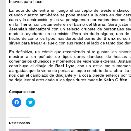
huevos para hacer.
Es aquí donde entra en juego el concepto de western clásico a
cuando nuestro anti-héroe se pone manos a la obra en dar caz
caos y la destrucción y los va persiguendo por varios rincones de
en la
Tierra
, concretamente en el barrio del
Bronx
. Será justam
Jeremiah
simpatizará con un selecto grupete de personajes se
modo le ayudarán en su misión. Pero sin duda alguna, una de 
hecho de cómo los tipos más duros del barrio del
Bronx
no son
sirven para fregar el suelo con sus restos al lado de tanto tipo dur
En definitiva, un cómic que recomiendo si te gustan las histor
mostrar a un puñado de tipos duros dándose de hostias 
comentarios chulescos y momentos de violencia extrema. Justame
contribuye el dibujo de
Rael Lyra
, con un estilo tan sumament
alargadas que le viene de perlas al toque sombrío de la obra. L
nos dan el cambiazo de dibujante y la cosa pierde enteros por t
se deja leer si eres dado a los tipos duros made in
Keith Giffen.
Comparte esto:
Haz
Haz
clic
clic
para
para
compartir
compartir
en
en
Facebook
Twitter
(Se
(Se
Relacionado
abre
abre
en
en