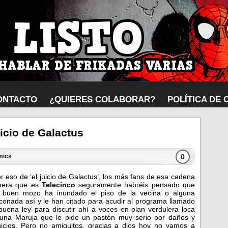
ONTACTO
¿QUIERES COLABORAR?
POLÍTICA DE 
uicio de Galactus
0
mics
er eso de ‘el juicio de Galactus’, los más fans de esa cadena
nera que es
Telecinco
seguramente habréis pensado que
 buen mozo ha inundado el piso de la vecina o alguna
conada así y le han citado para acudir al programa llamado
buena ley’ para discutir ahí a voces en plan verdulera loca
una Maruja que le pide un pastón muy serio por daños y
uicios. Pero no amiguitos, gracias a dios hoy no vamos a