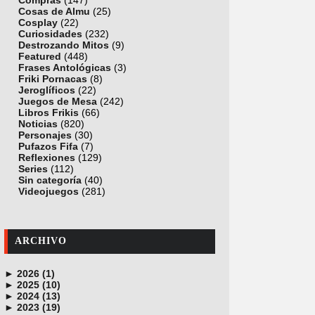
Compras
(147)
Cosas de Almu
(25)
Cosplay
(22)
Curiosidades
(232)
Destrozando Mitos
(9)
Featured
(448)
Frases Antológicas
(3)
Friki Pornacas
(8)
Jeroglíficos
(22)
Juegos de Mesa
(242)
Libros Frikis
(66)
Noticias
(820)
Personajes
(30)
Pufazos Fifa
(7)
Reflexiones
(129)
Series
(112)
Sin categoría
(40)
Videojuegos
(281)
ARCHIVO
►
2026 (1)
►
junio (1)
2025 (10)
►
noviembre (1)
2024 (13)
►
octubre (1)
diciembre (4)
2023 (19)