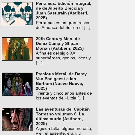
Perramus. Edición integral,
de de Alberto Breccia y
Juan Sasturain (Astiberri,
2025)
Perramus es un gran fresco
de América del Sur en el
[…]
20th Century Men, de
Deniz Camp y Stipan
Morian (Astiberri, 2025)
A finales del siglo XX,
superhéroes, genios, locos y
[…]
Precious Metal, de Darcy
Van Poelgeest e Ian
Bertram (Nuevo Nueve,
2025)
Treinta y cinco años antes de
los eventos de «Little
[…]
Las aventuras del Capitán
Torrezno volumen 6. La
última curda (Astiberri,
2025)
Alguien falta, alguien no está,
y él, el ausente, era
[…]