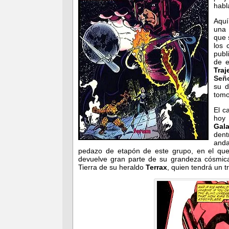
habl
Aquí
una 
que 
los 
publ
de e
Traj
Señ
su d
tomo
El c
hoy 
Gal
den
anda
pedazo de etapón de este grupo, en el que
devuelve gran parte de su grandeza cósmica)
Tierra de su heraldo
Terrax
, quien tendrá un 