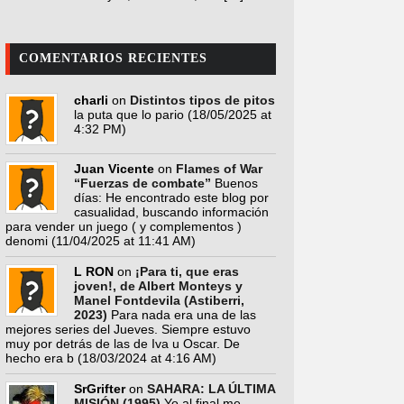
COMENTARIOS RECIENTES
charli
on
Distintos tipos de pitos
la puta que lo pario
(18/05/2025 at
4:32 PM)
Juan Vicente
on
Flames of War
“Fuerzas de combate”
Buenos
días: He encontrado este blog por
casualidad, buscando información
para vender un juego ( y complementos )
denomi
(11/04/2025 at 11:41 AM)
L RON
on
¡Para ti, que eras
joven!, de Albert Monteys y
Manel Fontdevila (Astiberri,
2023)
Para nada era una de las
mejores series del Jueves. Siempre estuvo
muy por detrás de las de Iva u Oscar. De
hecho era b
(18/03/2024 at 4:16 AM)
SrGrifter
on
SAHARA: LA ÚLTIMA
MISIÓN (1995)
Yo al final me