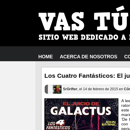
HOME
ACERCA DE NOSOTROS
C
Los Cuatro Fantásticos: El j
SrGrifter
, el 14 de febrero de 2015 en
Có
A le
rato
este
mari
‘De 
con 
perj