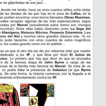
ar de gilipolladas de ese jaez…
 donde me tenéis, hace ya unos cuantos añitos solía visitar
de las tiendas de las que hay en la zona de
Callao,
en la
se podían encontrar unos tomos llamados
Obras Maestras,
cuales recogían algunas de las más espectaculares sagas
icadas por
Marvel
(actualmente estos tomos son chungos
ncontrar). Entre ellas había clasicotes como
La Saga del
e Alienígena,
Matanza Máxima
,
Proyecto Exterminio
,
Los
ores del Mal
y muchos otros grandes clásicos más. Yo en
ía pude hacerme con unos cuantos de estos magníficos
s, los cuales guardo como oro en pañete…
aso es que el otro día me dio por releerme éste que reseño
dedicado a los
4F
, y que lleva por título
El Juicio de
actus
. Lo primero que hay que decir es que se encuadra
tro de la famosa etapa de
John Byrne
a cargo de las
nzas de la familia más famosa de
Marvel
. Se trata de un
 no podía faltar la presencia de
Galactus
(al que
Byrne
. De esta forma, la historia comienza con la llegada a la
tremendo enfrentamiento contra los
4F
.