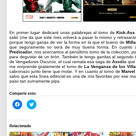
En primer lugar dedicaré unas palabrejas al tomo de
Kick-Ass
salió (me da que este mes volverá a pasar lo mismo y retrasará
porque tengo ganas de ver la forma en la que el bueno de
Milla
que seguramente no será de muy buena forma. En cuanto a
Predicador
, nos acercamos al penúltimo tomo de la colección, por 
para degustar de un tirón. También le tengo ganitas al segund
de Vengadores Oscuros, el cual remata esa saga de
Asedio
que 
me sorprende gratamente el tomo de
La Venganza de los Vill
cabronazo junto tiene que molar. Y en cuanto al tomo de
Marvel
salvo que esta línea editorial es una de mis favoritas por ese ma
paso tan sumamente pipa.
Comparte esto:
Haz
Haz
clic
clic
para
para
compartir
compartir
en
en
Facebook
Twitter
(Se
(Se
Relacionado
abre
abre
en
en