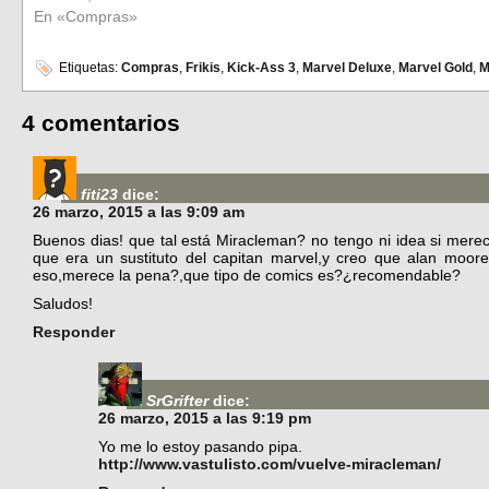
En «Compras»
Etiquetas:
Compras
,
Frikis
,
Kick-Ass 3
,
Marvel Deluxe
,
Marvel Gold
,
M
4 comentarios
fiti23
dice:
26 marzo, 2015 a las 9:09 am
Buenos dias! que tal está Miracleman? no tengo ni idea si mere
que era un sustituto del capitan marvel,y creo que alan moor
eso,merece la pena?,que tipo de comics es?¿recomendable?
Saludos!
Responder
SrGrifter
dice:
26 marzo, 2015 a las 9:19 pm
Yo me lo estoy pasando pipa.
http://www.vastulisto.com/vuelve-miracleman/