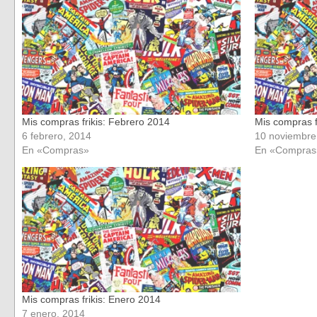
una
una
ventana
ventana
nueva)
nueva)
Mis compras frikis: Febrero 2014
Mis compras f
6 febrero, 2014
10 noviembre
En «Compras»
En «Compras
Mis compras frikis: Enero 2014
7 enero, 2014