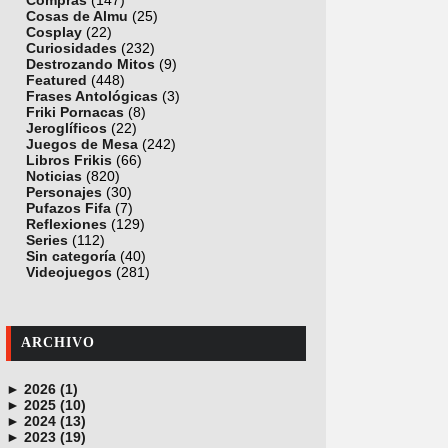
Compras
(147)
Cosas de Almu
(25)
Cosplay
(22)
Curiosidades
(232)
Destrozando Mitos
(9)
Featured
(448)
Frases Antológicas
(3)
Friki Pornacas
(8)
Jeroglíficos
(22)
Juegos de Mesa
(242)
Libros Frikis
(66)
Noticias
(820)
Personajes
(30)
Pufazos Fifa
(7)
Reflexiones
(129)
Series
(112)
Sin categoría
(40)
Videojuegos
(281)
ARCHIVO
►
2026 (1)
►
junio (1)
2025 (10)
►
noviembre (1)
2024 (13)
►
octubre (1)
diciembre (4)
2023 (19)