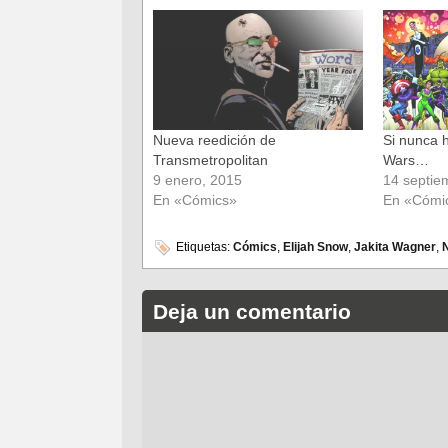
abre
abre
en
en
una
una
ventana
ventana
nueva)
nueva)
Nueva reedición de
Si nunca 
Transmetropolitan
Wars…
9 enero, 2015
14 septie
En «Cómics»
En «Cómi
Etiquetas:
Cómics
,
Elijah Snow
,
Jakita Wagner
,
N
Deja un comentario