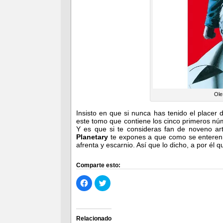
Ole
Insisto en que si nunca has tenido el placer 
este tomo que contiene los cinco primeros núme
Y es que si te consideras fan de noveno ar
Planetary
te expones a que como se enteren l
afrenta y escarnio. Así que lo dicho, a por él 
Comparte esto:
Haz
Haz
clic
clic
para
para
compartir
compartir
en
en
Facebook
Twitter
(Se
(Se
Relacionado