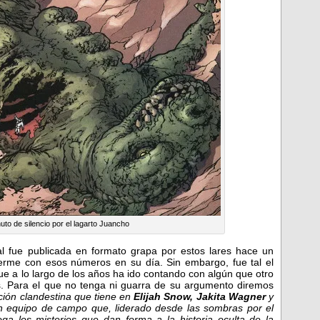
o de silencio por el lagarto Juancho
ual fue publicada en formato grapa por estos lares hace un
erme con esos números en su día. Sin embargo, fue tal el
e a lo largo de los años ha ido contando con algún que otro
res. Para el que no tenga ni guarra de su argumento diremos
ión clandestina que tiene en
Elijah Snow, Jakita Wagner
y
n equipo de campo que, liderado desde las sombras por el
oga los misterios que dan forma a la historia oculta de la