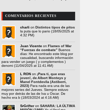
COMENTARIOS RECIENTES
charli
on
Distintos tipos de pitos
la puta que lo pario
(18/05/2025 at
4:32 PM)
Juan Vicente
on
Flames of War
“Fuerzas de combate”
Buenos
días: He encontrado este blog por
casualidad, buscando información
para vender un juego ( y complementos )
denomi
(11/04/2025 at 11:41 AM)
L RON
on
¡Para ti, que eras
joven!, de Albert Monteys y
Manel Fontdevila (Astiberri,
2023)
Para nada era una de las
mejores series del Jueves. Siempre estuvo
muy por detrás de las de Iva u Oscar. De
hecho era b
(18/03/2024 at 4:16 AM)
SrGrifter
on
SAHARA: LA ÚLTIMA
MISIÓN (1995)
Yo al final me