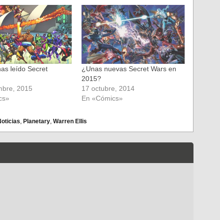
has leído Secret
¿Unas nuevas Secret Wars en
2015?
mbre, 2015
17 octubre, 2014
cs»
En «Cómics»
oticias
,
Planetary
,
Warren Ellis