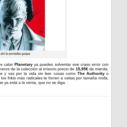
 ahí la portadita guapa
de catar
Planetary
ya puedes solventar ese craso error con
ros de la colección al irrisorio precio de
15,95€
de mierda.
te y vas por la vida sin leer cosas como
The Authority
o
os frikis más radicales te forren a ostias por tamaña mofa,
que ya está a la venta, que no se diga…