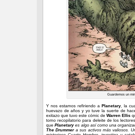
Guardemos un minut
Y nos estamos refiriendo a
Planetary
, la c
huevazo de años y yo tuve la suerte de hac
exitazo que tuvo este cómic de
Warren Ellis
qu
tomo recopilatorio para deleite de los lecto
que
Planetary
es algo así como una organizac
The Drummer
a sus activos más valiosos. U
misterioso Cuarto Hombre, investiga y catal