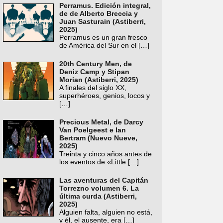
Perramus. Edición integral,
de de Alberto Breccia y
Juan Sasturain (Astiberri,
2025)
Perramus es un gran fresco
de América del Sur en el
[…]
20th Century Men, de
Deniz Camp y Stipan
Morian (Astiberri, 2025)
A finales del siglo XX,
superhéroes, genios, locos y
[…]
Precious Metal, de Darcy
Van Poelgeest e Ian
Bertram (Nuevo Nueve,
2025)
Treinta y cinco años antes de
los eventos de «Little
[…]
Las aventuras del Capitán
Torrezno volumen 6. La
última curda (Astiberri,
2025)
Alguien falta, alguien no está,
y él, el ausente, era
[…]