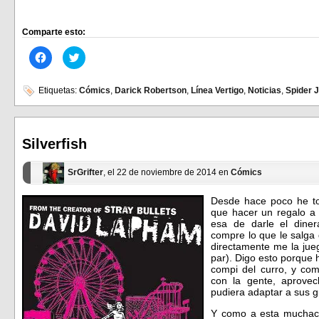
Comparte esto:
Haz
Haz
clic
clic
para
para
compartir
compartir
en
en
Etiquetas:
Cómics
,
Darick Robertson
,
Línea Vertigo
,
Noticias
,
Spider 
Facebook
Twitter
(Se
(Se
abre
abre
en
en
una
una
ventana
ventana
Silverfish
nueva)
nueva)
SrGrifter
, el 22 de noviembre de 2014 en
Cómics
Desde hace poco he to
que hacer un regalo a 
esa de darle el dine
compre lo que le salga
directamente me la jue
par). Digo esto porque
compi del curro, y com
con la gente, aprove
pudiera adaptar a sus g
Y como a esta muchac