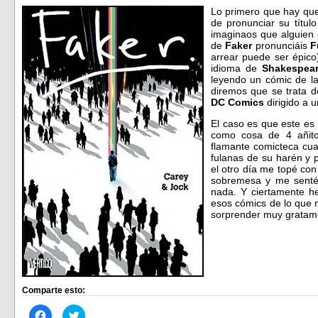
Lo primero que hay que
de pronunciar su títu
imaginaos que alguien 
de
Faker
pronunciáis
F
arrear puede ser épico
idioma de
Shakespea
leyendo un cómic de la 
diremos que se trata de
DC Comics
dirigido a u
El caso es que este e
como cosa de 4 añito
flamante comicteca cua
fulanas de su harén y 
el otro día me topé con
sobremesa y me senté 
nada. Y ciertamente h
esos cómics de lo que n
sorprender muy grata
Comparte esto:
Haz
Haz