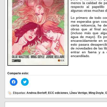
menos la calidad de p
respecto al papelill
algunas otras muchas d
Lo primero de todo co
me esperaba gran cosa
cierta reticencia, he 
obras que al final a
(incluso más que al
agua de mayo). Es po
encarecidamente en e
esto pasara desapercibi
de novedades de las lib
entrar en faena y a
encandilado.
Comparte esto:
Haz
Haz
clic
clic
para
para
compartir
compartir
en
en
Etiquetas:
Andrea Berloff
,
ECC ediciones
,
Línea Vertigo
,
Ming Doyle
,
O
Facebook
Twitter
(Se
(Se
abre
abre
en
en
una
una