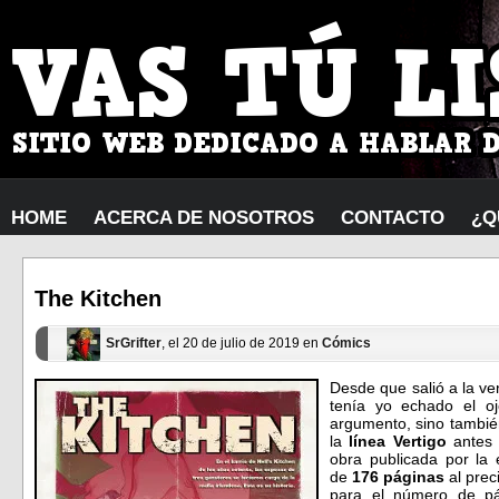
HOME
ACERCA DE NOSOTROS
CONTACTO
¿Q
The Kitchen
SrGrifter
, el 20 de julio de 2019 en
Cómics
Desde que salió a la ve
tenía yo echado el o
argumento, sino también
la
línea Vertigo
antes
obra publicada por la 
de
176 páginas
al prec
para el número de pá