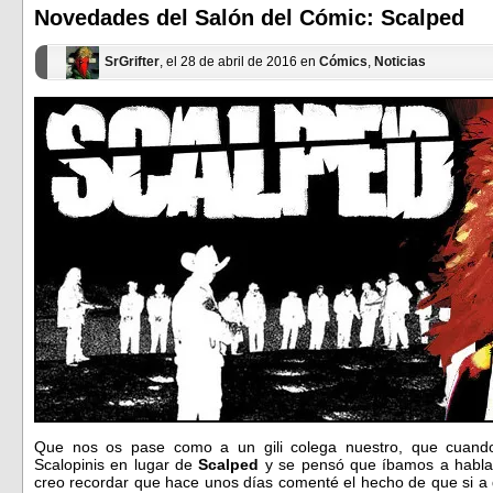
ventana
ventana
Novedades del Salón del Cómic: Scalped
nueva)
nueva)
SrGrifter
, el 28 de abril de 2016 en
Cómics
,
Noticias
Que nos os pase como a un gili colega nuestro, que cuando 
Scalopinis en lugar de
Scalped
y se pensó que íbamos a hablar 
creo recordar que hace unos días comenté el hecho de que si a d