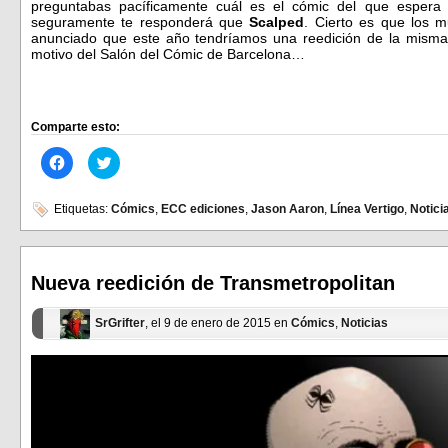
preguntabas pacíficamente cuál es el cómic del que espera 
seguramente te responderá que
Scalped
. Cierto es que los m
anunciado que este año tendríamos una reedición de la mism
motivo del Salón del Cómic de Barcelona…
Comparte esto:
Haz
Haz
clic
clic
para
para
compartir
compartir
en
en
Etiquetas:
Cómics
,
ECC ediciones
,
Jason Aaron
,
Línea Vertigo
,
Notici
Facebook
Twitter
(Se
(Se
abre
abre
en
en
una
una
ventana
ventana
Nueva reedición de Transmetropolitan
nueva)
nueva)
SrGrifter
, el 9 de enero de 2015 en
Cómics
,
Noticias