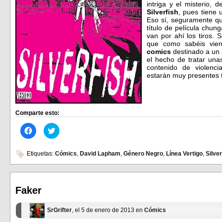
intriga y el misterio, d
Silverfish
, pues tiene
Eso sí, seguramente qu
título de película chu
van por ahí los tiros. 
que como sabéis vien
comics
destinado a un 
el hecho de tratar una
contenido de violenci
estarán muy presentes 
Comparte esto:
Haz
Haz
clic
clic
para
para
compartir
compartir
en
en
Etiquetas:
Cómics
,
David Lapham
,
Género Negro
,
Línea Vertigo
,
Silver
Facebook
Twitter
(Se
(Se
abre
abre
en
en
una
una
ventana
ventana
Faker
nueva)
nueva)
SrGrifter
, el 5 de enero de 2013 en
Cómics