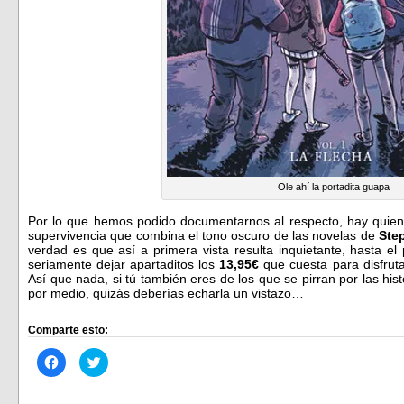
Ole ahí la portadita guapa
Por lo que hemos podido documentarnos al respecto, hay quien
supervivencia que combina el tono oscuro de las novelas de
Ste
verdad es que así a primera vista resulta inquietante, hasta 
seriamente dejar apartaditos los
13,95€
que cuesta para disfrut
Así que nada, si tú también eres de los que se pirran por las hi
por medio, quizás deberías echarla un vistazo…
Comparte esto:
Haz
Haz
clic
clic
para
para
compartir
compartir
en
en