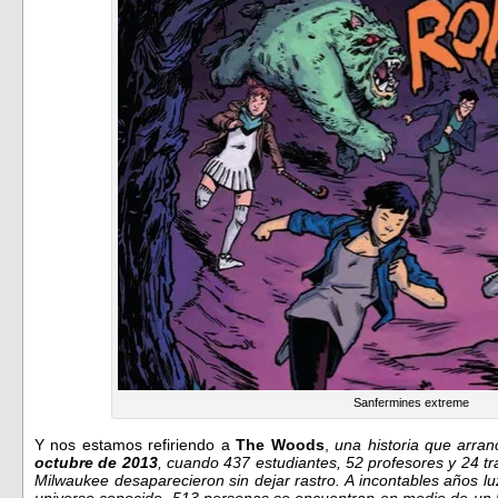
Sanfermines extreme
Y nos estamos refiriendo a
The Woods
,
una historia que arra
octubre de 2013
, cuando 437 estudiantes, 52 profesores y 24 tr
Milwaukee desaparecieron sin dejar rastro. A incontables años luz
universo conocido, 513 personas se encuentran en medio de un