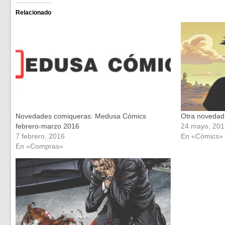
Facebook
Twitter
(Se
(Se
Relacionado
abre
abre
en
en
una
una
ventana
ventana
nueva)
nueva)
Novedades comiqueras: Medusa Cómics
Otra novedad
febrero-marzo 2016
24 mayo, 201
7 febrero, 2016
En «Cómics»
En «Compras»