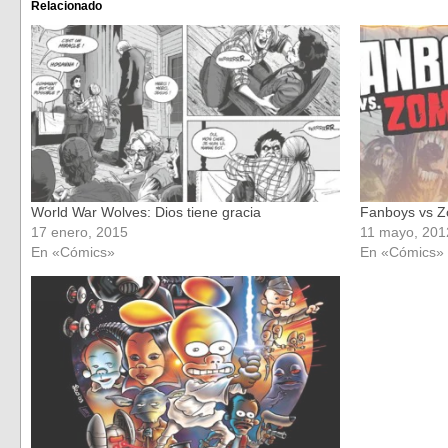
(Se
(Se
Relacionado
abre
abre
en
en
una
una
ventana
ventana
nueva)
nueva)
World War Wolves: Dios tiene gracia
Fanboys vs 
17 enero, 2015
11 mayo, 201
En «Cómics»
En «Cómics»