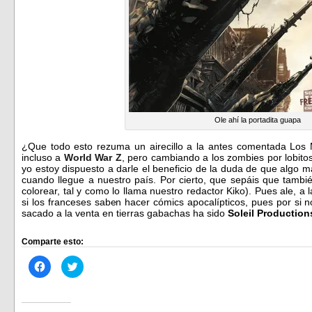
Ole ahí la portadita guapa
¿Que todo esto rezuma un airecillo a la antes comentada Los
incluso a
World War Z
, pero cambiando a los zombies por lobito
yo estoy dispuesto a darle el beneficio de la duda de que algo 
cuando llegue a nuestro país. Por cierto, que sepáis que tambi
colorear, tal y como lo llama nuestro redactor Kiko). Pues ale,
si los franceses saben hacer cómics apocalípticos, pues por si n
sacado a la venta en tierras gabachas ha sido
Soleil Production
Comparte esto:
Haz
Haz
clic
clic
para
para
compartir
compartir
en
en
Facebook
Twitter