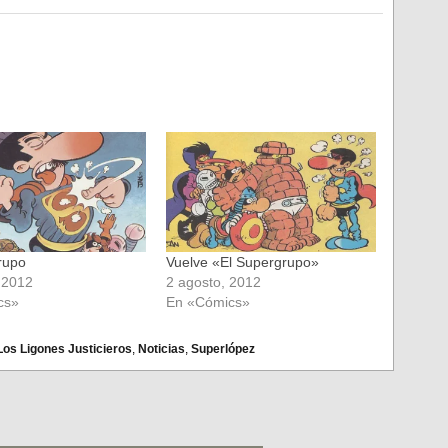
rupo
Vuelve «El Supergrupo»
, 2012
2 agosto, 2012
cs»
En «Cómics»
Los Ligones Justicieros
,
Noticias
,
Superlópez