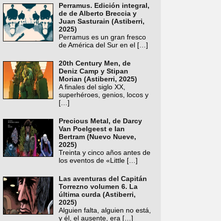
Perramus. Edición integral,
de de Alberto Breccia y
Juan Sasturain (Astiberri,
2025)
Perramus es un gran fresco
de América del Sur en el
[…]
20th Century Men, de
Deniz Camp y Stipan
Morian (Astiberri, 2025)
A finales del siglo XX,
superhéroes, genios, locos y
[…]
Precious Metal, de Darcy
Van Poelgeest e Ian
Bertram (Nuevo Nueve,
2025)
Treinta y cinco años antes de
los eventos de «Little
[…]
Las aventuras del Capitán
Torrezno volumen 6. La
última curda (Astiberri,
2025)
Alguien falta, alguien no está,
y él, el ausente, era
[…]