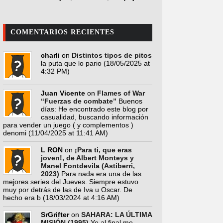
COMENTARIOS RECIENTES
charli
on
Distintos tipos de pitos
la puta que lo pario
(18/05/2025 at
4:32 PM)
Juan Vicente
on
Flames of War
“Fuerzas de combate”
Buenos
días: He encontrado este blog por
casualidad, buscando información
para vender un juego ( y complementos )
denomi
(11/04/2025 at 11:41 AM)
L RON
on
¡Para ti, que eras
joven!, de Albert Monteys y
Manel Fontdevila (Astiberri,
2023)
Para nada era una de las
mejores series del Jueves. Siempre estuvo
muy por detrás de las de Iva u Oscar. De
hecho era b
(18/03/2024 at 4:16 AM)
SrGrifter
on
SAHARA: LA ÚLTIMA
MISIÓN (1995)
Yo al final me