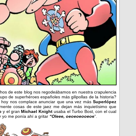
os de este blog nos regodeábamos en nuestra crapulencia
upo de superhéroes españoles más gilipollas de la historia?
en, hoy nos complace anunciar que una vez más
Superlópez
amente cosas de este jaez me dejan más inquietísimo que
o
y el gran
Michael Knight
usaba el Turbo Bost, con el cual
 yo me ponía ahí a gritar
“Oleee, oeoeoeooeo
e
“.