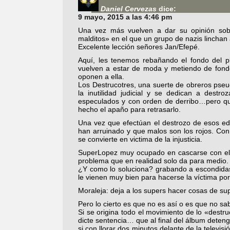
Daniel Cervezas
dice:
9 mayo, 2015 a las 4:46 pm
Una vez más vuelven a dar su opinión sob
malditos» en el que un grupo de nazis linchan 
Excelente lección señores Jan/Efepé.
Aquí, les tenemos rebañando el fondo del p
vuelven a estar de moda y metiendo de fondo
oponen a ella.
Los Destrucotres, una suerte de obreros pseud
la inutilidad judicial y se dedican a dest
especulados y con orden de derribo…pero qu
hecho el apaño para retrasarlo.
Una vez que efectúan el destrozo de esos edi
han arruinado y que malos son los rojos. Con c
se convierte en victima de la injusticia.
SuperLopez muy ocupado en cascarse con el «
problema que en realidad solo da para medio.
¿Y como lo soluciona? grabando a escondidas
le vienen muy bien para hacerse la víctima por
Moraleja: deja a los supers hacer cosas de super
Pero lo cierto es que no es así o es que no sa
Si se origina todo el movimiento de lo «destru
dicte sentencia… que al final del álbum deten
si con llorar dos minutos delante de la televi